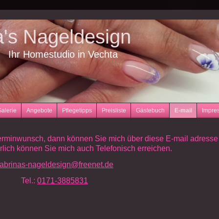
a's Nageldesign
Ihr Homestudio in Vechta
alerie
Angebote
Pflegetipps
Preisliste
Gästebuch
E-mail
Impre
erminwunsch, dann können Sie mich über diese E-mail adresse
ürlich können Sie mich auch Telefonisch erreichen.
abrinas-nageldesign@freenet.de
Tel.:
0171-3885831