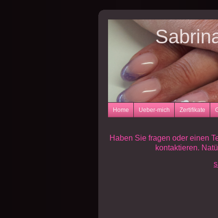
Sabrin
Home
Ueber-mich
Zertifikate
G
Haben Sie fragen oder einen T
kontaktieren. Nat
s