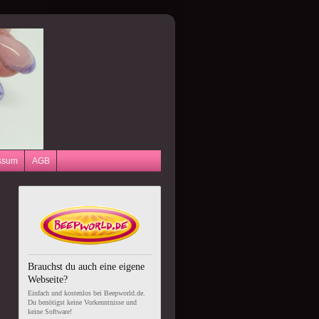
ssum
AGB
Brauchst du auch eine eigene
Webseite?
Einfach und kostenlos bei Beepworld.de.
Du benötigst keine Vorkenntnisse und
keine Software!